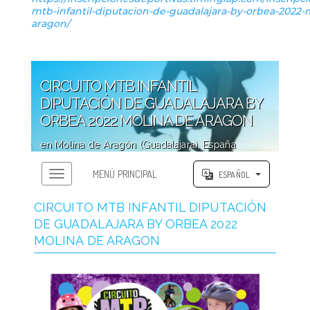
mtb-infantil-diputacion-de-guadalajara-by-orbea-2022-
aragon/