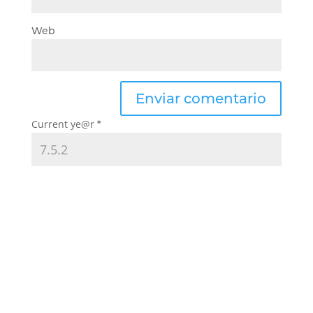
Web
Current ye@r
*